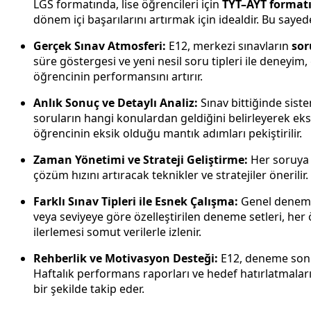
LGS formatında, lise öğrencileri için
TYT–AYT format
dönem içi başarılarını artırmak için idealdir. Bu say
Gerçek Sınav Atmosferi:
E12, merkezi sınavların
sor
süre göstergesi ve yeni nesil soru tipleri ile deneyim,
öğrencinin performansını artırır.
Anlık Sonuç ve Detaylı Analiz:
Sınav bittiğinde sist
soruların hangi konulardan geldiğini belirleyerek ek
öğrencinin eksik olduğu mantık adımları pekiştirilir.
Zaman Yönetimi ve Strateji Geliştirme:
Her soruya h
çözüm hızını artıracak teknikler ve stratejiler öneril
Farklı Sınav Tipleri ile Esnek Çalışma:
Genel denemele
veya seviyeye göre özelleştirilen deneme setleri, her 
ilerlemesi somut verilerle izlenir.
Rehberlik ve Motivasyon Desteği:
E12, deneme sonuç
Haftalık performans raporları ve hedef hatırlatmaları,
bir şekilde takip eder.