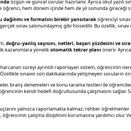
ında
özgün ve güncel sorular hazırlanır. Ayrıca okul yazılı sı
ede öğrenci, hem dönem içinde hem de yıl sonunda gireceği sı
u dağılımı ve formatını birebir yansıtarak
öğrenciyi sınav 
 gerçek sınav salonundaymış gibi hissedilir. Bu özellik, sına
em,
doğru–yanlış sayısını, netleri, başarı yüzdesini ve sır
sik kazanımlara yönelik
otomatik tekrar planı
önerir. Ayrıc
arcanan süreyi ayrıntılı raporlayan sistem, öğrencinin nere
ir. Özellikle sınavın son dakikalarında yetişmeyen soruların 
r, branş denemeleri ve konu tarama testleri ile öğrenciler d
öğrencinin kendi hedefi doğrultusunda çalışmasını sağlar. Se
larını yalnızca raporlamakla kalmaz; rehber öğretmenler a
 öğrencinin çalışma disiplinini korumasına yardımcı olur. Vel