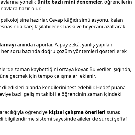
navlarına yönelik
ünite bazlı mini denemeler,
öğrencilerin
navlara hazır olur.
psikolojisine hazırlar. Cevap kâğıdı simülasyonu, kalan
v esnasında karşılaşılabilecek baskı ve heyecanı azaltarak
alamayı
anında raporlar. Yapay zekâ, yanlış yapılan
a her soru bazında doğru çözüm yöntemleri gösterilerek
lerde zaman kaybettiğini ortaya koyar. Bu veriler ışığında,
önüne geçmek için tempo çalışmaları eklenir.
iledikleri alanda kendilerini test edebilir. Hedef puana
viye bazlı gelişim takibi ile öğrencinin zaman içindeki
racılığıyla öğrenciye
kişisel çalışma önerileri
sunar.
i bilgilendirme sistemi sayesinde aileler de süreci şeffaf