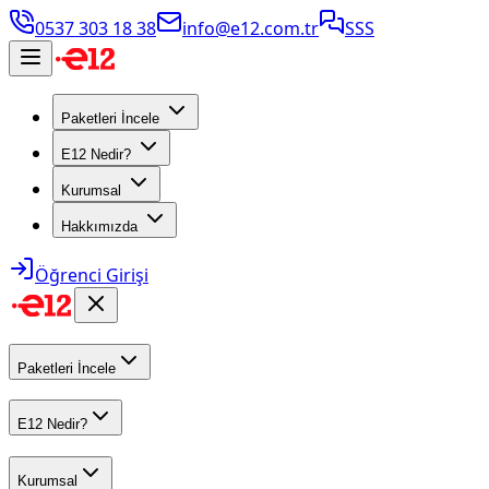
0537 303 18 38
info@e12.com.tr
SSS
Paketleri İncele
E12 Nedir?
Kurumsal
Hakkımızda
Öğrenci Girişi
Paketleri İncele
E12 Nedir?
Kurumsal