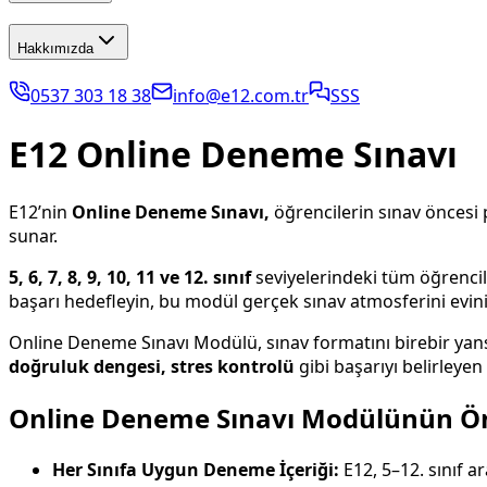
Hakkımızda
0537 303 18 38
info@e12.com.tr
SSS
E12 Online Deneme Sınavı
E12’nin
Online Deneme Sınavı,
öğrencilerin sınav öncesi p
sunar.
5, 6, 7, 8, 9, 10, 11 ve 12. sınıf
seviyelerindeki tüm öğrencile
başarı hedefleyin, bu modül gerçek sınav atmosferini evin
Online Deneme Sınavı Modülü, sınav formatını birebir yansı
doğruluk dengesi, stres kontrolü
gibi başarıyı belirleye
Online Deneme Sınavı Modülünün Öne
Her Sınıfa Uygun Deneme İçeriği:
E12, 5–12. sınıf 