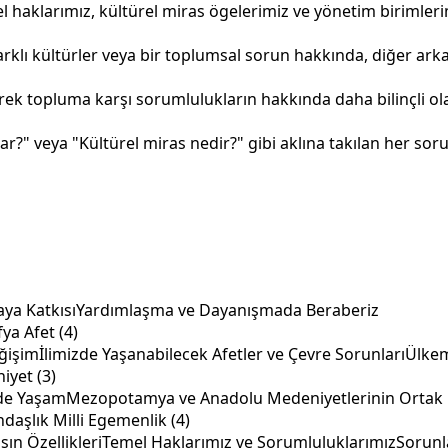
 haklarımız, kültürel miras ögelerimiz ve yönetim birimlerimizl
rklı kültürler veya bir toplumsal sorun hakkında, diğer arka
k topluma karşı sorumlulukların hakkında daha bilinçli olab
r?" veya "Kültürel miras nedir?" gibi aklına takılan her soru
aya Katkısı
Yardımlaşma ve Dayanışmada Beraberiz
a Afet (4)
ğişim
İlimizde Yaşanabilecek Afetler ve Çevre Sorunları
Ülkem
iyet (3)
nde Yaşam
Mezopotamya ve Anadolu Medeniyetlerinin Ortak Kü
şlık Milli Egemenlik (4)
ın Özellikleri
Temel Haklarımız ve Sorumluluklarımız
Sorunl