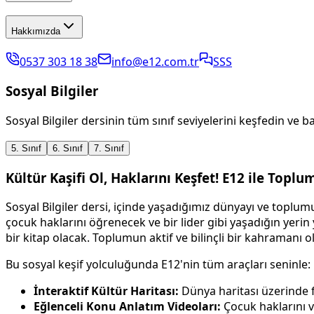
Hakkımızda
0537 303 18 38
info@e12.com.tr
SSS
Sosyal Bilgiler
Sosyal Bilgiler dersinin tüm sınıf seviyelerini keşfedin ve 
5. Sınıf
6. Sınıf
7. Sınıf
Kültür Kaşifi Ol, Haklarını Keşfet! E12 ile Toplu
Sosyal Bilgiler dersi, içinde yaşadığımız dünyayı ve toplumu a
çocuk haklarını öğrenecek ve bir lider gibi yaşadığın yeri
bir kitap olacak. Toplumun aktif ve bilinçli bir kahramanı 
Bu sosyal keşif yolculuğunda E12'nin tüm araçları seninle:
İnteraktif Kültür Haritası:
Dünya haritası üzerinde fa
Eğlenceli Konu Anlatım Videoları:
Çocuk haklarını v