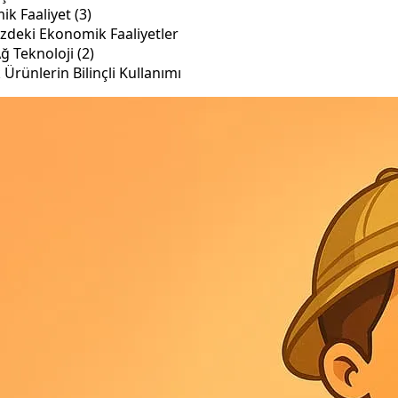
k Faaliyet (3)
izdeki Ekonomik Faaliyetler
Ağ Teknoloji (2)
 Ürünlerin Bilinçli Kullanımı