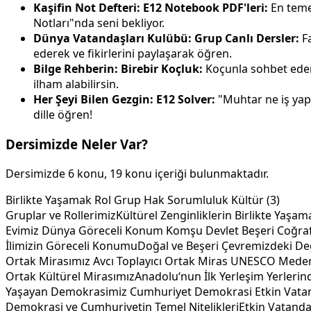
Kaşifin Not Defteri: E12 Notebook PDF'leri:
En temel
Notları"nda seni bekliyor.
Dünya Vatandaşları Kulübü: Grup Canlı Dersler:
Fa
ederek ve fikirlerini paylaşarak öğren.
Bilge Rehberin: Birebir Koçluk:
Koçunla sohbet edere
ilham alabilirsin.
Her Şeyi Bilen Gezgin: E12 Solver:
"Muhtar ne iş yapa
dille öğren!
Dersimizde Neler Var?
Dersimizde 6 konu, 19 konu içeriği bulunmaktadır.
Birlikte Yaşamak Rol Grup Hak Sorumluluk Kültür (3)
Gruplar ve Rollerimiz
Kültürel Zenginliklerin Birlikte Yaşam
Evimiz Dünya Göreceli Konum Komşu Devlet Beşeri Coğrafy
İlimizin Göreceli Konumu
Doğal ve Beşeri Çevremizdeki De
Ortak Mirasımız Avcı Toplayıcı Ortak Miras UNESCO Meden
Ortak Kültürel Mirasımız
Anadolu‘nun İlk Yerleşim Yerleri
Yaşayan Demokrasimiz Cumhuriyet Demokrasi Etkin Vatanda
Demokrasi ve Cumhuriyetin Temel Nitelikleri
Etkin Vatandaş