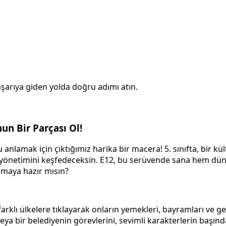
başarıya giden yolda doğru adımı atın.
mun Bir Parçası Ol!
nlamak için çıktığımız harika bir macera! 5. sınıfta, bir kültü
n yönetimini keşfedeceksin. E12, bu serüvende sana hem dünya
olmaya hazır mısın?
rklı ülkelere tıklayarak onların yemekleri, bayramları ve gel
eya bir belediyenin görevlerini, sevimli karakterlerin başı