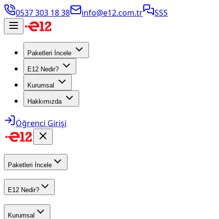
0537 303 18 38
info@e12.com.tr
SSS
Paketleri İncele
E12 Nedir?
Kurumsal
Hakkımızda
Öğrenci Girişi
Paketleri İncele
E12 Nedir?
Kurumsal