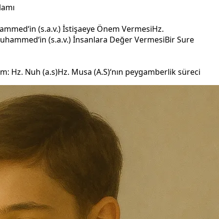
lamı
mmed‘in (s.a.v.) İstişaeye Önem Vermesi
Hz.
uhammed‘in (s.a.v.) İnsanlara Değer Vermesi
Bir Sure
: Hz. Nuh (a.s)
Hz. Musa (A.S)‘nın peygamberlik süreci