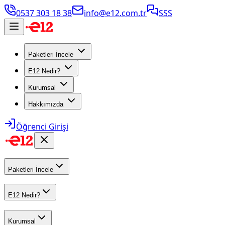
0537 303 18 38
info@e12.com.tr
SSS
Paketleri İncele
E12 Nedir?
Kurumsal
Hakkımızda
Öğrenci Girişi
Paketleri İncele
E12 Nedir?
Kurumsal