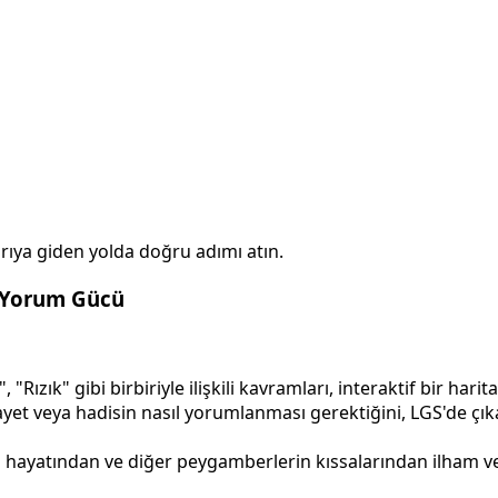
şarıya giden yolda doğru adımı atın.
e Yorum Gücü
 "Rızık" gibi birbiriyle ilişkili kavramları, interaktif bir har
et veya hadisin nasıl yorumlanması gerektiğini, LGS'de çıka
yatından ve diğer peygamberlerin kıssalarından ilham veric