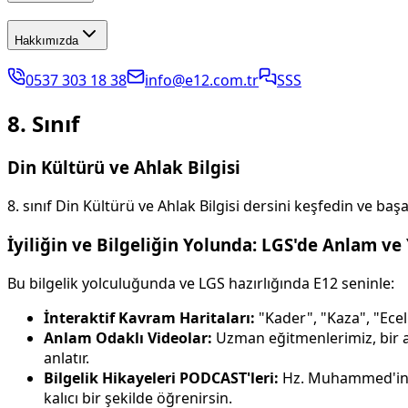
Hakkımızda
0537 303 18 38
info@e12.com.tr
SSS
8. Sınıf
Din Kültürü ve Ahlak Bilgisi
8. sınıf Din Kültürü ve Ahlak Bilgisi dersini keşfedin ve ba
İyiliğin ve Bilgeliğin Yolunda: LGS'de Anlam v
Bu bilgelik yolculuğunda ve LGS hazırlığında E12 seninle:
İnteraktif Kavram Haritaları:
"Kader", "Kaza", "Ecel",
Anlam Odaklı Videolar:
Uzman eğitmenlerimiz, bir ay
anlatır.
Bilgelik Hikayeleri PODCAST'leri:
Hz. Muhammed'in ha
kalıcı bir şekilde öğrenirsin.