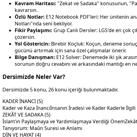
Kavram Haritası:
"Zekat ve Sadaka" konusunun, "Payl
kavrarsın.
Özlü Notlar:
E12 Notebook PDF'leri: Her ünitenin anah
Notları"nda seni bekliyor.
Fikir Paylaşımı:
Grup Canlı Dersler: LGS'de en çok çık
çözersin.
Yol Göstericin:
Birebir Koçluk: Koçun, deneme sonuçla
gücünü artırmak için sana özel çalışmalar önerir.
Bilge Danışman:
E12 Solver: Denemede iki şık arasın
sorunun doğru cevabını ve arkasındaki mantığı en ne
Dersimizde Neler Var?
Dersimizde 5 konu, 26 konu içeriği bulunmaktadır.
KADER İNANCI (5)
Kader ve Kaza İnancı
İnsanın İradesi ve Kader
Kaderle İlgil
ZEKÂT VE SADAKA (5)
İslam‘ın Paylaşmaya ve Yardımlaşmaya Verdiği Önem
Zekât
Tanıyorum: Maûn Suresi ve Anlamı
DİN VE HAYAT (4)