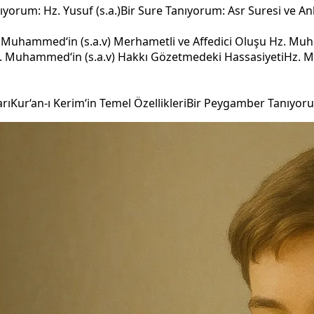
yorum: Hz. Yusuf (s.a.)
Bir Sure Tanıyorum: Asr Suresi ve An
 Muhammed‘in (s.a.v) Merhametli ve Affedici Oluşu
Hz. Muha
. Muhammed‘in (s.a.v) Hakkı Gözetmedeki Hassasiyeti
Hz. M
arı
Kur‘an-ı Kerim‘in Temel Özellikleri
Bir Peygamber Tanıyorum