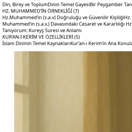
Din, Birey ve Toplum
Dinin Temel Gayesi
Bir Peygamber Tanı
HZ. MUHAMMED‘İN ÖRNEKLİĞİ (7)
Hz.Muhammed‘in (s.a.v) Doğruluğu ve Güvenilir Kişiliği
Hz.
Muhammed‘in (s.a.v.) Davasındaki Cesaret ve Kararlılığı
Hz
Tanıyorum: Kureyş Suresi ve Anlamı
KUR‘AN-I KERİM VE ÖZELLİKLERİ (5)
İslam Dininin Temel Kaynakları
Kur‘an-ı Kerim‘in Ana Konul