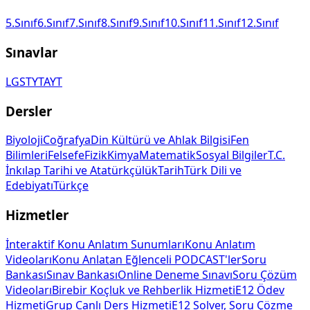
5.Sınıf
6.Sınıf
7.Sınıf
8.Sınıf
9.Sınıf
10.Sınıf
11.Sınıf
12.Sınıf
Sınavlar
LGS
TYT
AYT
Dersler
Biyoloji
Coğrafya
Din Kültürü ve Ahlak Bilgisi
Fen
Bilimleri
Felsefe
Fizik
Kimya
Matematik
Sosyal Bilgiler
T.C.
İnkılap Tarihi ve Atatürkçülük
Tarih
Türk Dili ve
Edebiyatı
Türkçe
Hizmetler
İnteraktif Konu Anlatım Sunumları
Konu Anlatım
Videoları
Konu Anlatan Eğlenceli PODCAST'ler
Soru
Bankası
Sınav Bankası
Online Deneme Sınavı
Soru Çözüm
Videoları
Birebir Koçluk ve Rehberlik Hizmeti
E12 Ödev
Hizmeti
Grup Canlı Ders Hizmeti
E12 Solver, Soru Çözme