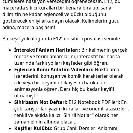
cümlelere nasıl yön vereceğini öğreneceksin. E12, bu
macerada sıkıcı kuralları bir kenara bırakıp, sana
dilimizin ne kadar eğlenceli ve güçlü olduğunu
gösterecek en iyi arkadaşın olacak. Kelimelerin gücü
adına, macera başlasın!
Bu keşif yolculuğunda E12'nin sihirli pusulası seninle:
İnteraktif Anlam Haritaları:
Bir kelimenin gerçek,
mecaz ve terim anlamlarını, interaktif bir harita
üzerinde farklı yolları keşfeder gibi öğren.
Eğlenceli Konu Anlatım Videoları:
Noktalama
işaretlerini, konuşan ve komik karakterler olarak
izle veya bir deyimin hikayesini harika bir
animasyonla öğren. Ders hiç bu kadar keyifli
olmamıştı!
Sihirbazın Not Defteri:
E12 Notebook PDF'leri: En
çok karıştırılan yazım kuralları ve önemli atasözleri,
renkli ve akılda kalıcı "Sihirli Notlar" olarak her
zaman elinin altında olacak.
Kaşifler Kulübü:
Grup Canlı Dersler: Anlamını