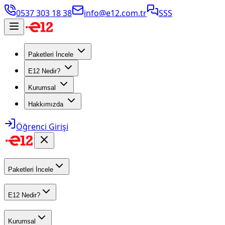
0537 303 18 38
info@e12.com.tr
SSS
Paketleri İncele
E12 Nedir?
Kurumsal
Hakkımızda
Öğrenci Girişi
Paketleri İncele
E12 Nedir?
Kurumsal