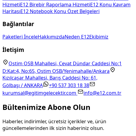
Hizmeti
E12 Birebir Raporlama Hizmeti
E12 Konu Kavram
Haritası
E12 Notebook Konu Özet Belgeleri
Bağlantılar
Paketleri İncele
Hakkımızda
Neden E12
Ekibimiz
İletişim
Ostim OSB Mahallesi, Cevat Dündar Caddesi No:1
D:Kat:4, No:65, Ostim OSB/Yenimahalle/Ankara
Kızılcaşar Mahallesi, Barış Caddesi No: 61,
Gölbaşı / ANKARA
+90 537 303 18 38
kurumsal@egitimgelecektir.com
info@e12.com.tr
Bültenimize Abone Olun
Haberler, indirimler, ücretsiz içerikler ve, ürün
güncellemelerinden ilk sizin haberiniz olsun.