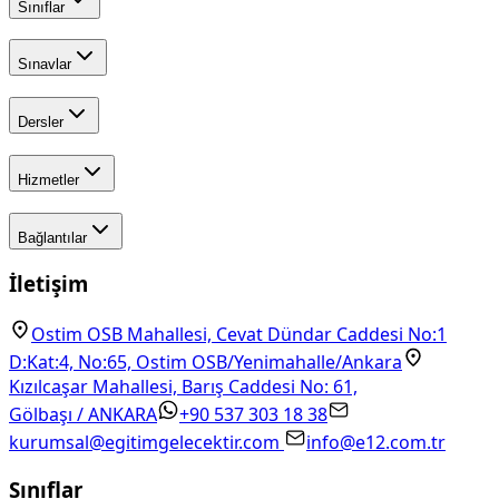
Sınıflar
Sınavlar
Dersler
Hizmetler
Bağlantılar
İletişim
Ostim OSB Mahallesi, Cevat Dündar Caddesi No:1
D:Kat:4, No:65, Ostim OSB/Yenimahalle/Ankara
Kızılcaşar Mahallesi, Barış Caddesi No: 61,
Gölbaşı / ANKARA
+90 537 303 18 38
kurumsal@egitimgelecektir.com
info@e12.com.tr
Sınıflar